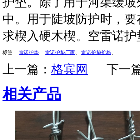
护垫。除了用于河渠缓坡
中。用于陡坡防护时，要
求楔入硬木楔。空雷诺护
标签：
雷诺护垫
、
雷诺护垫厂家
、
雷诺护垫价格
、
上一篇：
格宾网
下一
相关产品