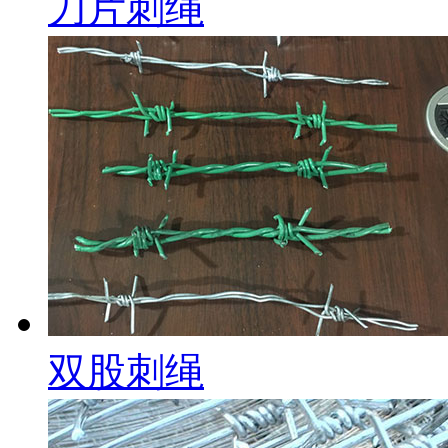
刀片刺绳
双股刺绳