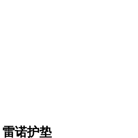
深州市宏利交通设施有限
手机：1503083367
电话：0318-7885288
传真：0318-766758
邮箱：527432337@qq.co
地址：深州市唐奉镇西大
雷诺护垫